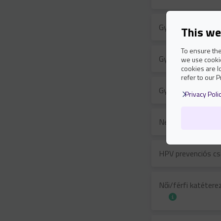
Gyermek urológiai
This we
To ensure the
Gyermek urológiai 
we use cookie
cookies are l
refer to our P
Gyermek urológiai 
Privacy Poli
Nemi betegség s
HPV prevenciós 
Női/férfi katétere