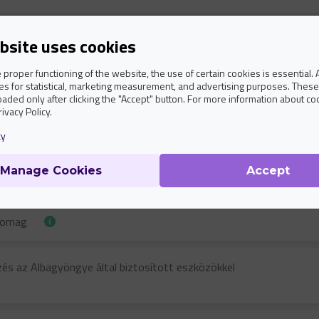
 vizsgálat
bsite uses cookies
 proper functioning of the website, the use of certain cookies is essential. A
kontroll vizsgálat 1 hónapon belül
s for statistical, marketing measurement, and advertising purposes. These 
oaded only after clicking the "Accept" button. For more information about co
rivacy Policy.
kontroll vizsgálat + ultrahang
cy
Manage Cookies
Accept
zűrés
csomag
zés az Albagyöngye által biztosított eszközökkel