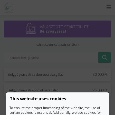
VÁLASZTOTT SZAKTERÜLET:
Belgyógyászat
VÁLASSZON SZOLGÁLTATÁST!
Belgyógyászati szakorvosi vizsgálat
30 000 Ft
Belgyógyászati kontroll vizsgálat
26 000 Ft
This website uses cookies
To ensure the proper functioning of the website, the use of
certain cookies is essential. Additionally, we use cookies for