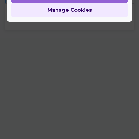
Az ár tartalmazza az oltóanyag költségét, valamint
Manage Cookies
annak beadását is.