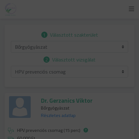
1
Választott szakterület
Bőrgyógyászat
2
Választott vizsgálat
HPV prevenciós csomag
Dr. Gerzanics Viktor
Bőrgyógyászat
Részletes adatlap
HPV prevenciós csomag (15 perc)
60 000 Ft