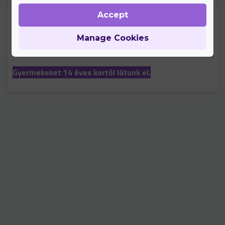
Accept
A vizsgálatnak minden esetben része az általános
pulmonológiai szakvizsgálat és konzultáció, melynek
Manage Cookies
díja a szolgáltatás igénybevételével együtt
automatikusan kiszámlázásra kerül.
Gyermekeket 14 éves kortól látunk el.