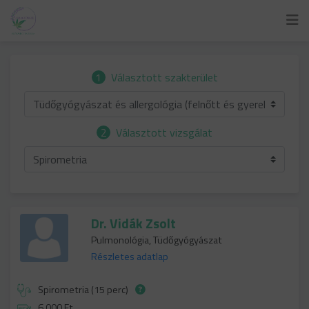
1
Választott szakterület
Tüdőgyógyászat és allergológia (felnőtt és gyerek)
2
Választott vizsgálat
Spirometria
Dr. Vidák Zsolt
Pulmonológia, Tüdőgyógyászat
Részletes adatlap
Spirometria (15 perc)
6 000 Ft